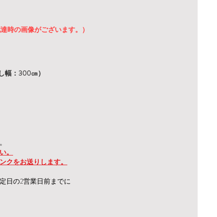
配達時の画像がございます。）
幅：300㎝）
。
い。
ンクをお送りします。
定日の2営業日前
までに