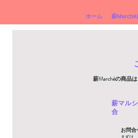
ホーム
薪March
薪Marchéの
​薪マル
合
お問合
​まずは