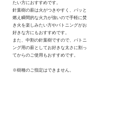
たい方におすすめです。
針葉樹の薪は火がつきやすく、パッと
燃え瞬間的な火力が強いので手軽に焚
き火を楽しみたい方やバトニングがお
好きな方にもおすすめです。
また、中割の針葉樹ですので、バトニ
ング用の薪としてお好きな太さに割っ
てからのご使用もおすすめです。
※樹種のご指定はできません。
◎樹種：スギ/ヒノキその他の針葉樹
ミックス
◎長さ：35㎝
◎太さ：中割り
◎状態：乾燥
※自然乾燥のため、虫やキノコ、カビ
などがある場合があります。